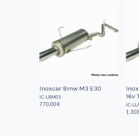
Inoxcar Bmw M3 E30
Inox
16v 
IC-LBM01
770,00 €
IC-LL
1.303