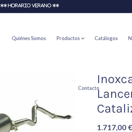
** HORARIO VERANO **
Quiénes Somos
Productos
Catálogos
N
o 7 Catalizado
Inoxc
Contacto
Lancer
Catal
1.717,00 