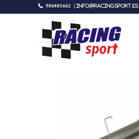
986485662
|
info@racingsport.es 
Productos
Inoxcar Mitsubishi Lancer Ev