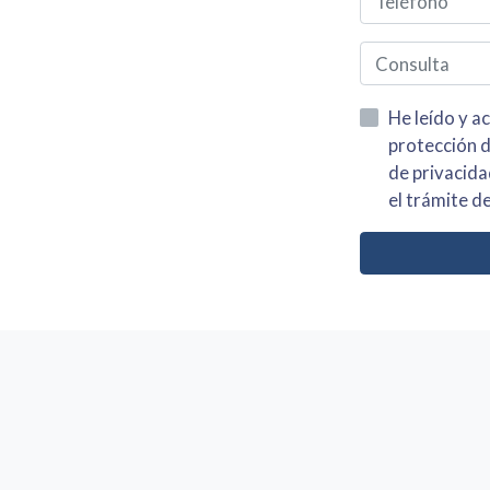
He leído y acepto la información
protección de datos asi como el av
de privacidad y acepto el tratamiento de mis dato
el trámite de