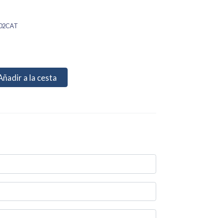
I02CAT
Añadir a la cesta