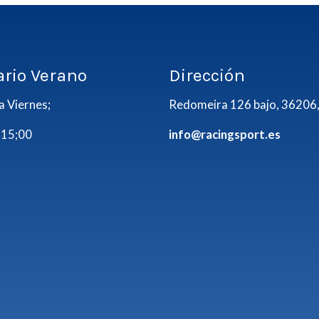
ario Verano
Dirección
a Viernes;
Redomeira 126 bajo, 36206,
 15;00
info@racingsport.es