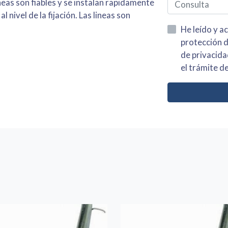
ineas son fiables y se instalan rapidamente
nivel de la fijación. Las lineas son
He leído y acepto la información
protección de datos asi como el av
de privacidad y acepto el tratamiento de mis dato
el trámite de