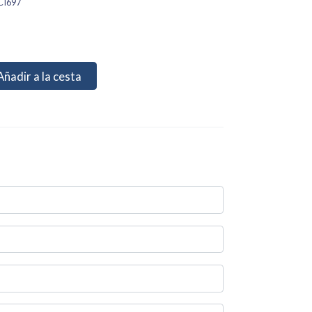
CI697
Añadir a la cesta