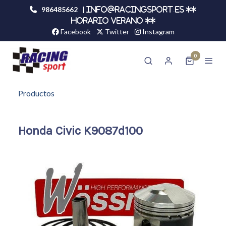
986485662
|
info@racingsport.es **
HORARIO VERANO **
Facebook
Twitter
Instagram
0
Productos
Honda Civic K9087d100