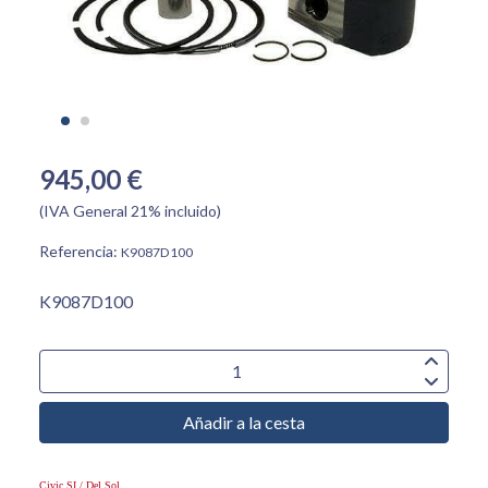
945,00 €
(IVA General 21% incluido)
Referencia:
K9087D100
K9087D100
Añadir a la cesta
Civic SI / Del Sol