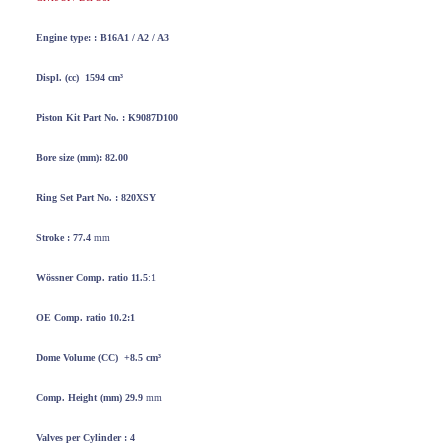
Engine type: :
B16A1 / A2 / A3
Displ. (cc) 1594
cm³
Piston Kit
Part No. : K9087D100
Bore
size
(mm): 82.00
Ring Set
Part No. : 820XSY
Stroke : 77.4
mm
Wössner
Comp. ratio 11.5
:1
OE Comp. ratio 10.2:1
Dome Volume
(CC) +8.5
cm³
Comp. Height
(mm) 29.9
mm
Valves per
Cylinder : 4