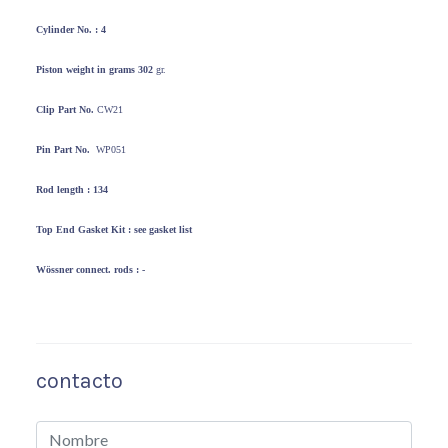
Cylinder No. : 4
Piston weight
in grams 302
gr.
Clip Part No.
CW21
Pin Part No.
WP051
Rod length : 134
Top End
Gasket Kit : see gasket list
Wössner
connect. rods : -
contacto