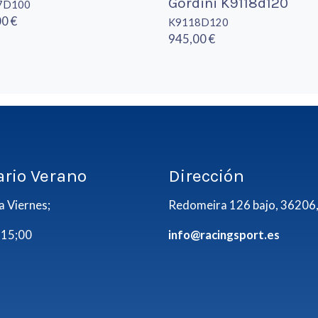
Gordini K9118d120
7D100
0 €
K9118D120
945,00 €
ario Verano
Dirección
a Viernes;
Redomeira 126 bajo, 36206,
 15;00
info@racingsport.es