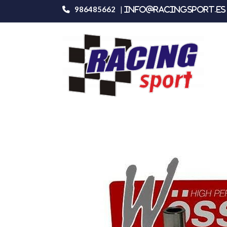
986485662
|
info@racingsport.es 
Productos
Honda Civic K9070d100