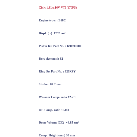
Civic 1.8Ltr.16V VTI (170PS)
Engine type: : B18C
Displ. (cc) 1797
cm³
Piston Kit
Part No. : K9070D100
Bore
size
(mm): 82
Ring Set
Part No. : 820XSY
Stroke : 87.2
mm
Wössner
Comp. ratio 12.2
:1
OE Comp. ratio 10.0:1
Dome Volume
(CC) +4.85
cm³
Comp. Height
(mm) 30
mm