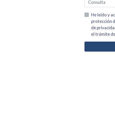
He leído y acepto la información
protección de datos asi como el av
de privacidad y acepto el tratamiento de mis dato
el trámite de