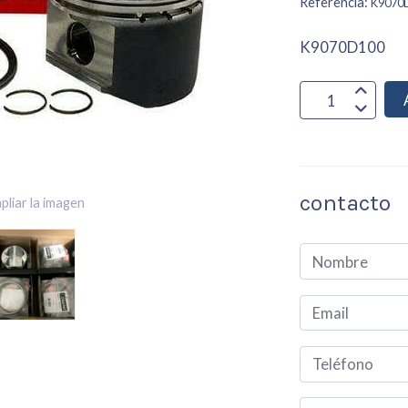
Referencia:
K9070
K9070D100
contacto
pliar la imagen