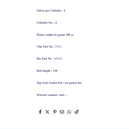
Valves per
Cylinder : 4
Cylinder No. : 4
Piston weight
in grams 288
gr.
Clip Part No.
CW21
Pin Part No.
WP013
Rod length : 138
Top End
Gasket Kit : see gasket list
Wössner
connect. rods : -