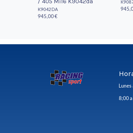
/ 405 Mi16 K9042da
K908
945,0
K9042DA
945,00 €
Hor
Lunes 
8;00 a