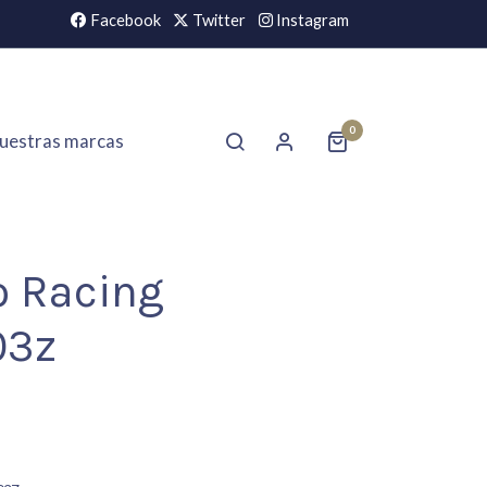
Facebook
Twitter
Instagram
0
uestras marcas
o Racing
03z