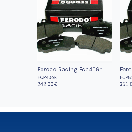
Ferodo Racing Fcp406r
Fero
FCP406R
FCP8
242,00 €
351,0