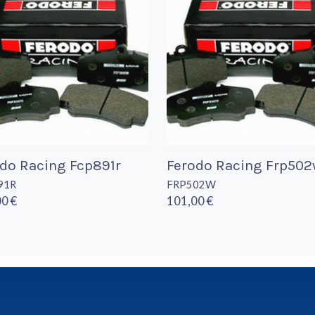
do Racing Fcp891r
Ferodo Racing Frp50
91R
FRP502W
0 €
101,00 €