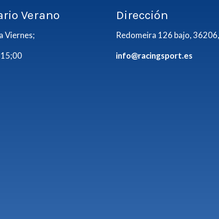
ario Verano
Dirección
a Viernes;
Redomeira 126 bajo, 36206,
 15;00
info@racingsport.es