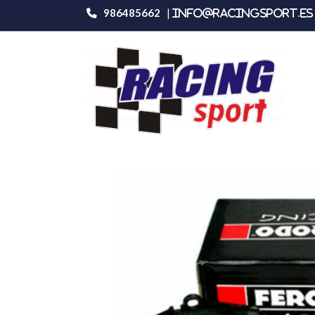
986485662
|
info@racingsport.es 
Productos
Ferodo Racing Frp3103z