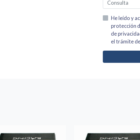
He leído y acepto la información
protección de datos asi como el av
de privacidad y acepto el tratamiento de mis dato
el trámite de