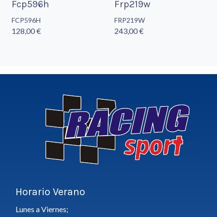
Fcp596h
Frp219w
FCP596H
FRP219W
128,00 €
243,00 €
Horario Verano
Lunes a Viernes;