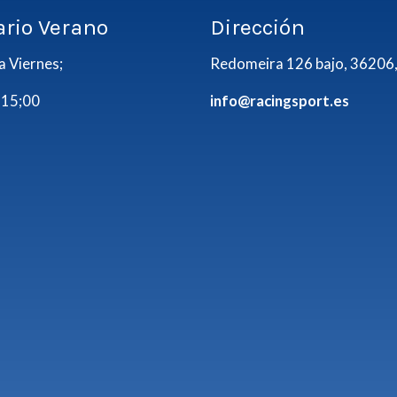
ario Verano
Dirección
a Viernes;
Redomeira 126 bajo, 36206,
 15;00
info@racingsport.es