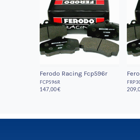
Ferodo Racing Fcp596r
Fero
FCP596R
FRP3
147,00 €
209,0