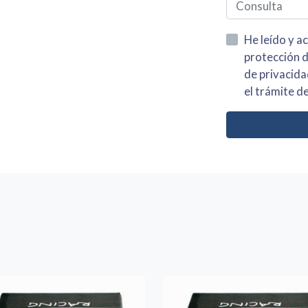
He leído y acepto la información
protección de datos asi como el av
de privacidad y acepto el tratamiento de mis dato
el trámite de