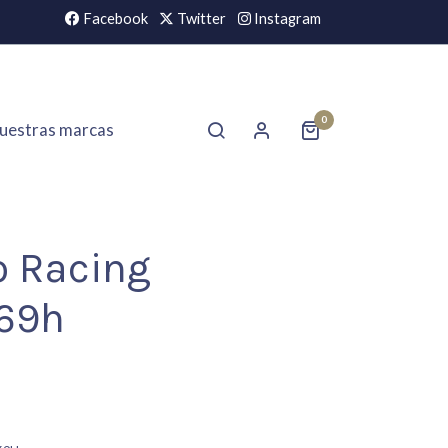
Facebook
Twitter
Instagram
0
uestras marcas
o Racing
69h