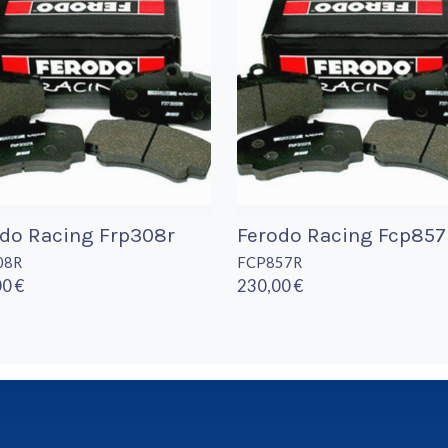
do Racing Frp308r
Ferodo Racing Fcp857
08R
FCP857R
0 €
230,00 €