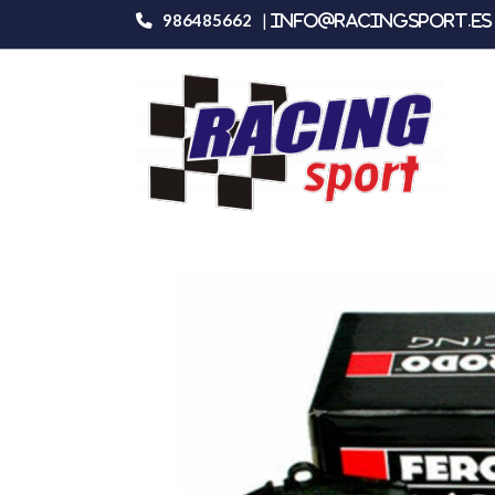
986485662
|
info@racingsport.es 
Productos
Ferodo Racing Frp3069h