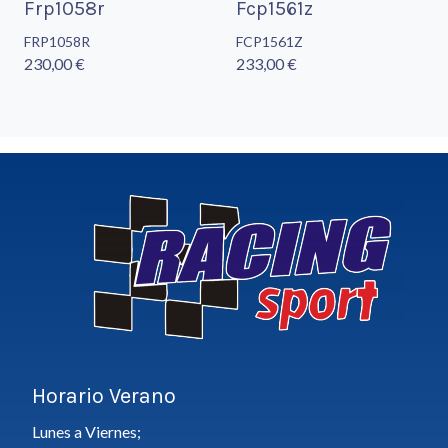
Frp1058r
Fcp1561z
FRP1058R
FCP1561Z
230,00 €
233,00 €
Horario Verano
Lunes a Viernes;