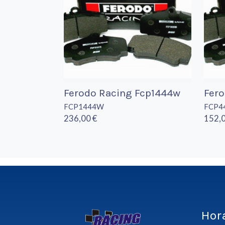
Ferodo Racing Fcp1444w
Fer
FCP1444W
FCP4
236,00 €
152,0
Hor