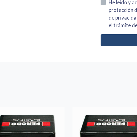
He leído y acepto la información
protección de datos asi como el av
de privacidad y acepto el tratamiento de mis dato
el trámite de