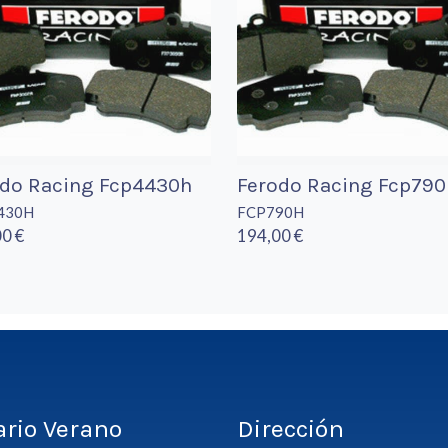
odo Racing Fcp4430h
Ferodo Racing Fcp790
430H
FCP790H
0 €
194,00 €
ario Verano
Dirección