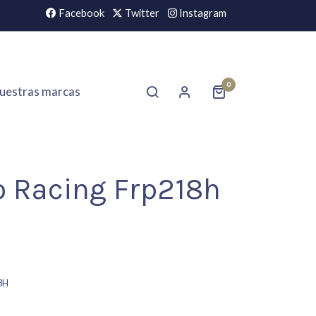
Facebook
Twitter
Instagram
0
uestras marcas
o Racing Frp218h
8H