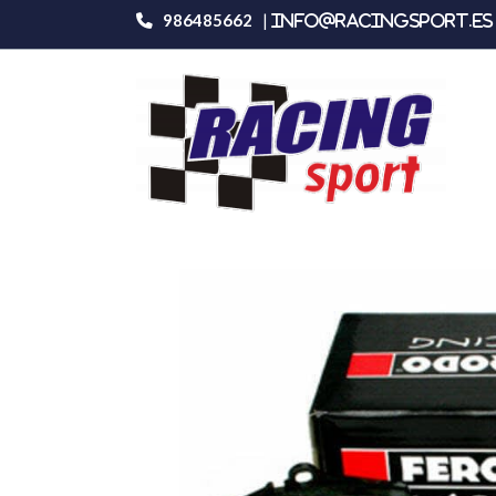
986485662
|
info@racingsport.es 
Productos
Ferodo Racing Frp218h