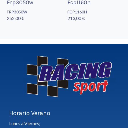
Frp3050w
Fcp1160h
FRP3050W
FCP1160H
252,00 €
213,00 €
Horario Verano
Lunes a Viernes;