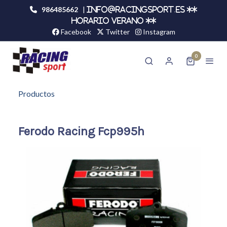
986485662
|
info@racingsport.es **
HORARIO VERANO **
Facebook
Twitter
Instagram
0
Productos
Ferodo Racing Fcp995h