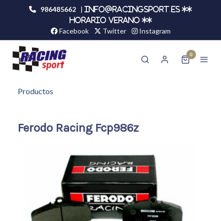
986485662
|
info@racingsport.es **
HORARIO VERANO **
Facebook
Twitter
Instagram
0
Productos
Ferodo Racing Fcp986z