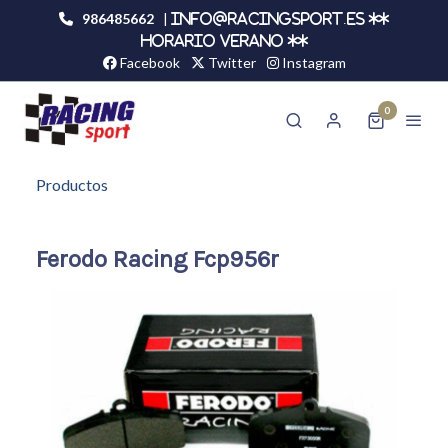
986485662
|
info@racingsport.es **
HORARIO VERANO **
Facebook
Twitter
Instagram
0
Productos
Ferodo Racing Fcp956r