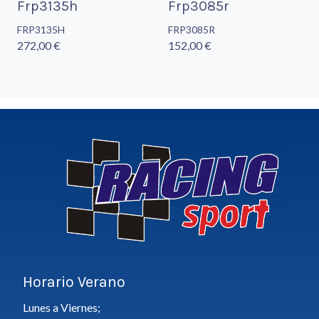
Frp3135h
Frp3085r
FRP3135H
FRP3085R
272,00 €
152,00 €
Horario Verano
Lunes a Viernes;