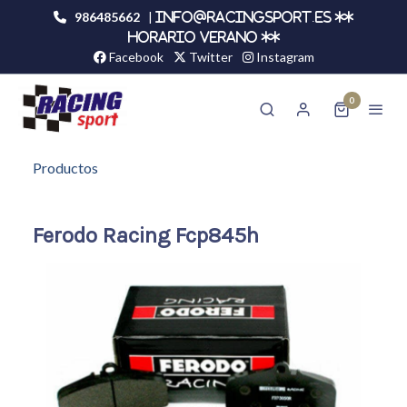
986485662
|
info@racingsport.es **
HORARIO VERANO **
Facebook
Twitter
Instagram
0
Productos
Ferodo Racing Fcp845h