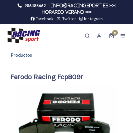
986485662
|
info@racingsport.es **
HORARIO VERANO **
Facebook
Twitter
Instagram
0
Productos
Ferodo Racing Fcp809r