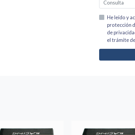
He leído y acepto la información
protección de datos asi como el av
de privacidad y acepto el tratamiento de mis dato
el trámite de