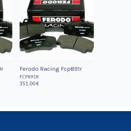
0r
Ferodo Racing Fcp891r
FCP891R
351,00 €