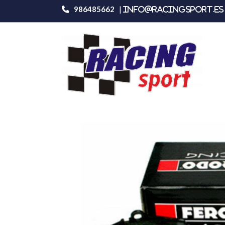
986485662
|
info@racingsport.es 
Productos
Ferodo Racing Fcp789h