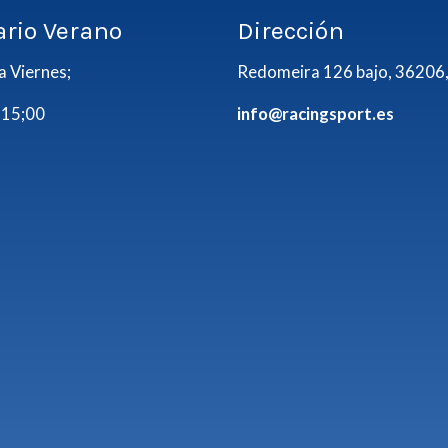
ario Verano
Dirección
a Viernes;
Redomeira 126 bajo, 36206,
 15;00
info@racingsport.es