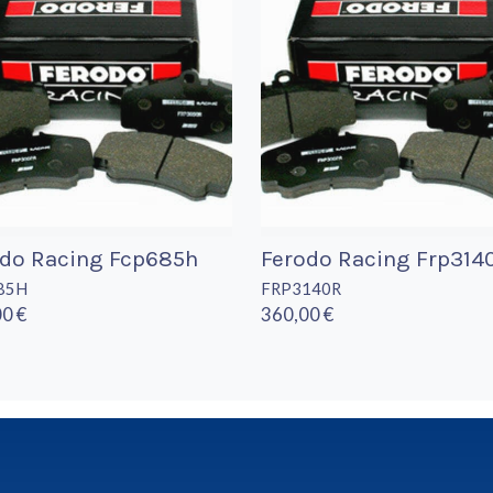
odo Racing Fcp685h
Ferodo Racing Frp314
85H
FRP3140R
0 €
360,00 €