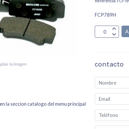
Referencia:
FCP78
FCP789H
A
contacto
pliar la imagen
en la seccion catalogo del menu principal