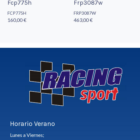
Fcp775h
Frp3087w
FCP775H
FRP3087W
160,00 €
463,00 €
Horario Verano
Lunes a Viernes;