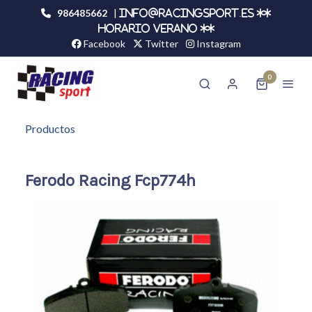
986485662
|
info@racingsport.es **
HORARIO VERANO **
Facebook
Twitter
Instagram
0
Productos
Ferodo Racing Fcp774h