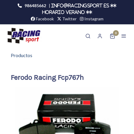
986485662
|
info@racingsport.es **
HORARIO VERANO **
Facebook
Twitter
Instagram
0
Productos
Ferodo Racing Fcp767h