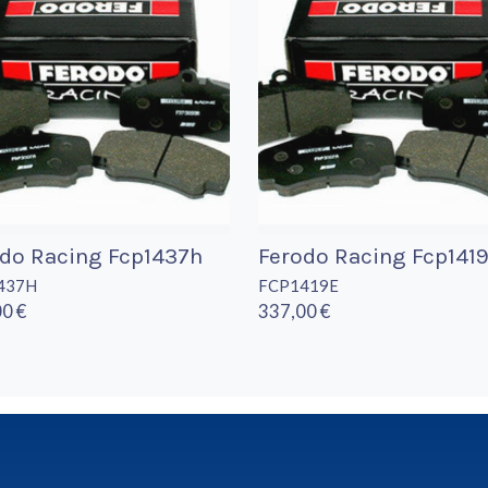
do Racing Fcp1437h
Ferodo Racing Fcp141
437H
FCP1419E
0 €
337,00 €