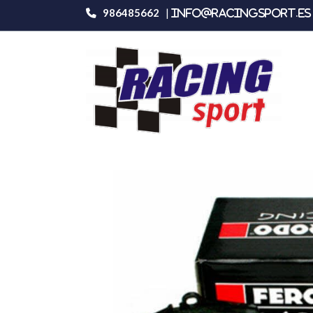
986485662
|
info@racingsport.es 
Productos
Ferodo Racing Fcp748h