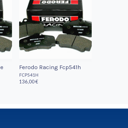
9e
Ferodo Racing Fcp541h
FCP541H
136,00 €