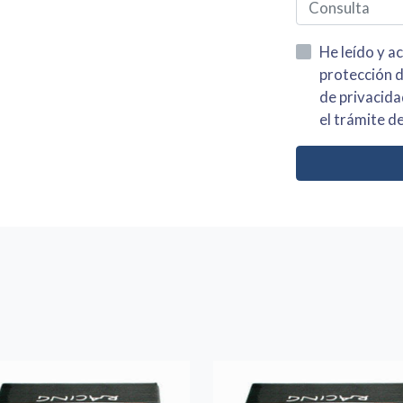
He leído y acepto la información
protección de datos asi como el av
de privacidad y acepto el tratamiento de mis dato
el trámite de