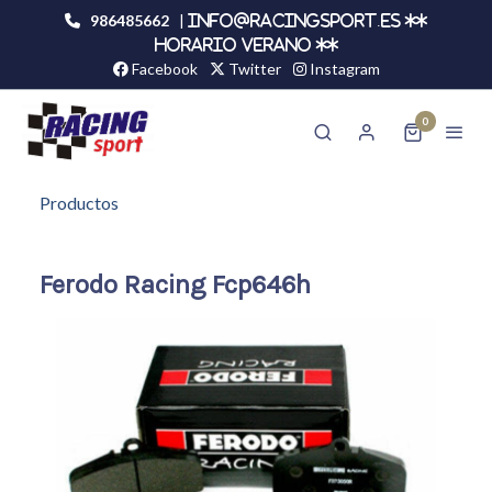
986485662
|
info@racingsport.es **
HORARIO VERANO **
Facebook
Twitter
Instagram
0
Productos
Ferodo Racing Fcp646h