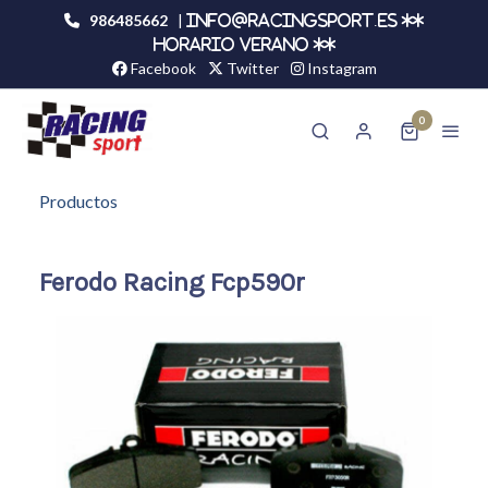
986485662
|
info@racingsport.es **
HORARIO VERANO **
Facebook
Twitter
Instagram
0
Productos
Ferodo Racing Fcp590r