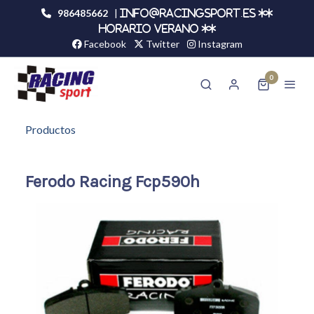
986485662
|
info@racingsport.es **
HORARIO VERANO **
Facebook
Twitter
Instagram
0
Productos
Ferodo Racing Fcp590h