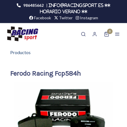
986485662
|
info@racingsport.es **
HORARIO VERANO **
Facebook
Twitter
Instagram
0
Productos
Ferodo Racing Fcp584h