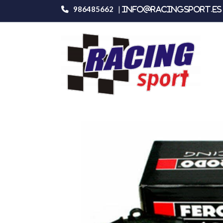
986485662
|
info@racingsport.es 
Productos
Ferodo Racing Fcp535r