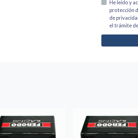
He leído y acepto la información
protección de datos asi como el av
de privacidad y acepto el tratamiento de mis dato
el trámite de