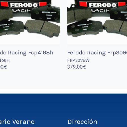
do Racing Fcp4168h
Ferodo Racing Frp30
168H
FRP3096W
0 €
379,00 €
ario Verano
Dirección