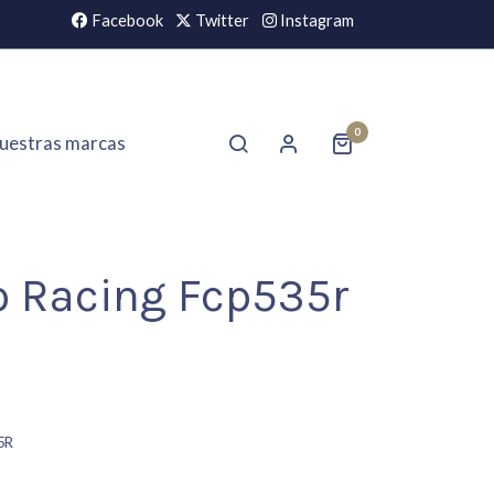
Facebook
Twitter
Instagram
0
uestras marcas
o Racing Fcp535r
5R