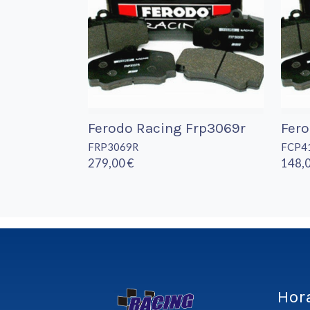
Ferodo Racing Frp3069r
Fero
FRP3069R
FCP4
279,00 €
148,0
Hor