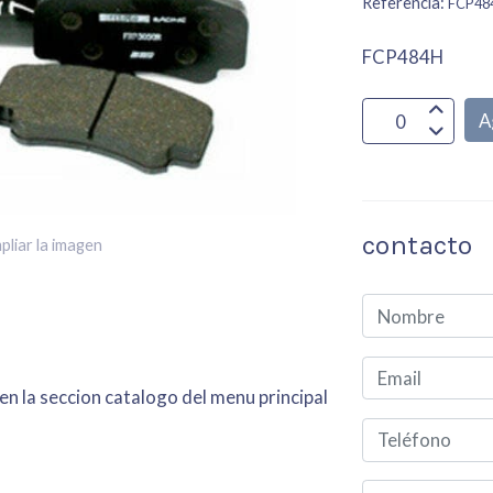
Referencia:
FCP48
FCP484H
A
contacto
pliar la imagen
en la seccion catalogo del menu principal