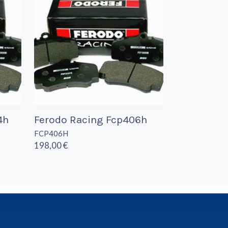
4h
Ferodo Racing Fcp406h
FCP406H
198,00 €