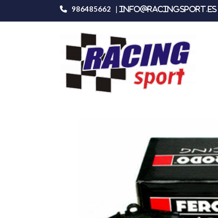
986485662
|
info@racingsport.es 
Productos
Ferodo Racing Fcp484h