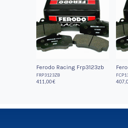
Ferodo Racing Frp3123zb
Fer
FRP3123ZB
FCP1
411,00 €
407,0