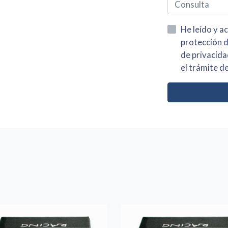
He leído y acepto la información
protección de datos asi como el av
de privacidad y acepto el tratamiento de mis dato
el trámite de