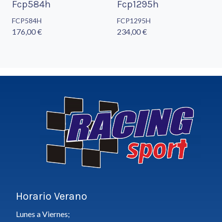
Fcp584h
Fcp1295h
FCP584H
FCP1295H
176,00 €
234,00 €
Horario Verano
Lunes a Viernes;