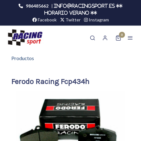
986485662
|
info@racingsport.es **
HORARIO VERANO **
Facebook
Twitter
Instagram
0
Productos
Ferodo Racing Fcp434h