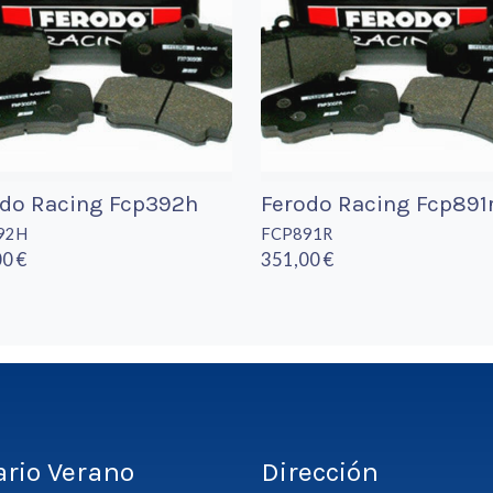
odo Racing Fcp392h
Ferodo Racing Fcp891
92H
FCP891R
0 €
351,00 €
ario Verano
Dirección