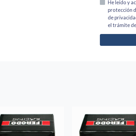
He leído y acepto la información
protección de datos asi como el av
de privacidad y acepto el tratamiento de mis dato
el trámite de