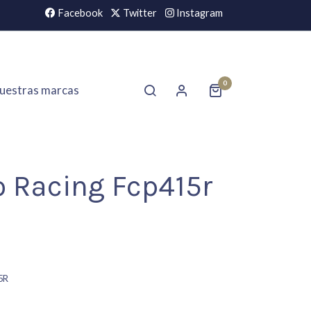
Facebook
Twitter
Instagram
0
uestras marcas
o Racing Fcp415r
5R