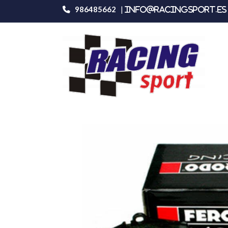
986485662
|
info@racingsport.es 
Productos
Ferodo Racing Fcp415r