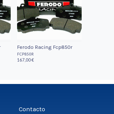
r
Ferodo Racing Fcp850r
FCP850R
167,00 €
Contacto