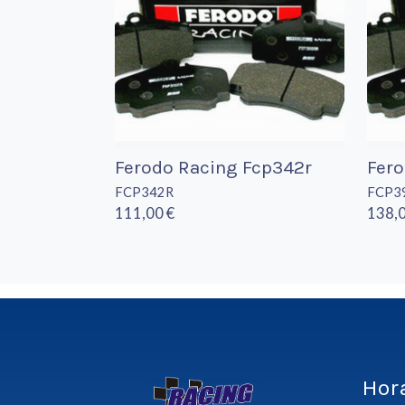
Ferodo Racing Fcp342r
Fer
FCP342R
FCP3
111,00 €
138,0
Hor