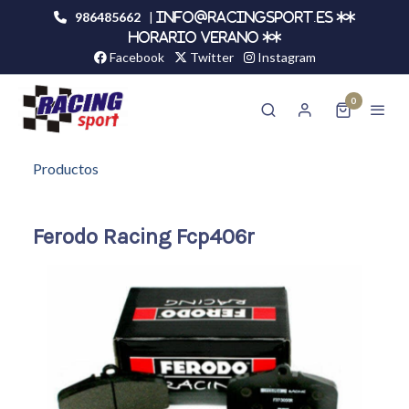
986485662
|
info@racingsport.es **
HORARIO VERANO **
Facebook
Twitter
Instagram
0
Productos
Ferodo Racing Fcp406r