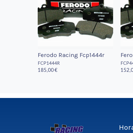
Ferodo Racing Fcp1444r
Fer
FCP1444R
FCP4
185,00 €
152,0
Hor