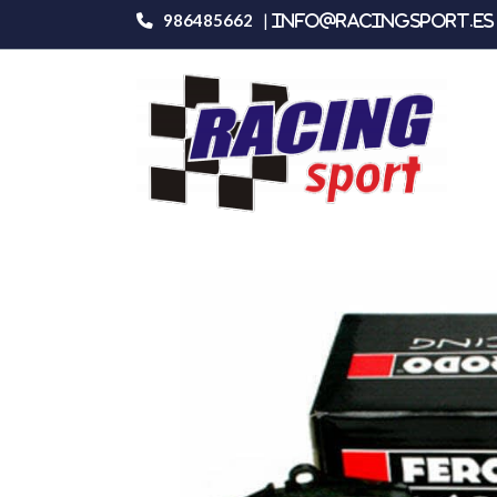
986485662
|
info@racingsport.es 
Productos
Ferodo Racing Fcp3r