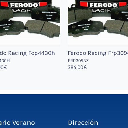
odo Racing Fcp4430h
Ferodo Racing Frp309
430H
FRP3098Z
0 €
386,00 €
ario Verano
Dirección