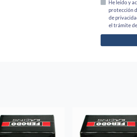
He leído y acepto la información
protección de datos asi como el av
de privacidad y acepto el tratamiento de mis dato
el trámite de