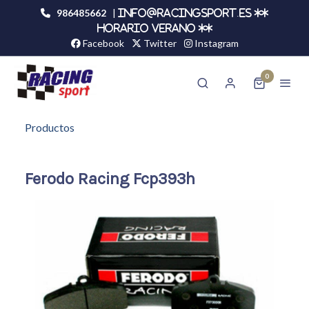
986485662
|
info@racingsport.es **
HORARIO VERANO **
Facebook
Twitter
Instagram
0
Productos
Ferodo Racing Fcp393h