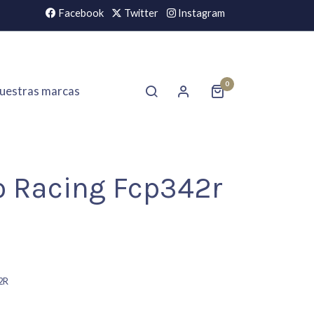
Facebook
Twitter
Instagram
0
uestras marcas
o Racing Fcp342r
2R