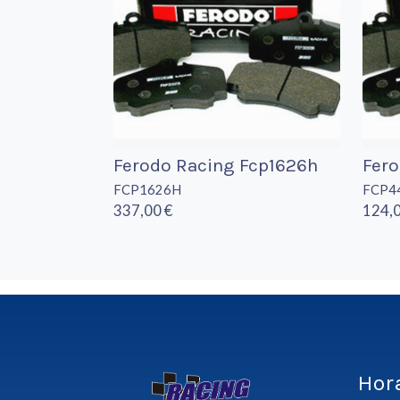
Ferodo Racing Fcp1626h
Fer
FCP1626H
FCP4
337,00 €
124,0
Hor