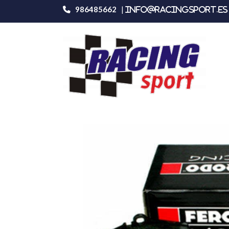
986485662
|
info@racingsport.es 
Productos
Ferodo Racing Fcp342r