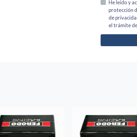
He leído y acepto la información
protección de datos asi como el av
de privacidad y acepto el tratamiento de mis dato
el trámite de