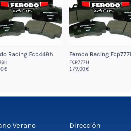
odo Racing Fcp448h
Ferodo Racing Fcp777
48H
FCP777H
0 €
179,00 €
ario Verano
Dirección