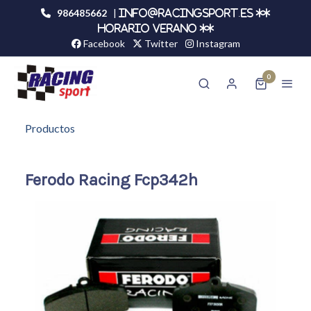
986485662
|
info@racingsport.es **
HORARIO VERANO **
Facebook
Twitter
Instagram
0
Productos
Ferodo Racing Fcp342h