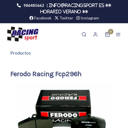
986485662
|
info@racingsport.es **
HORARIO VERANO **
Facebook
Twitter
Instagram
0
Productos
Ferodo Racing Fcp296h