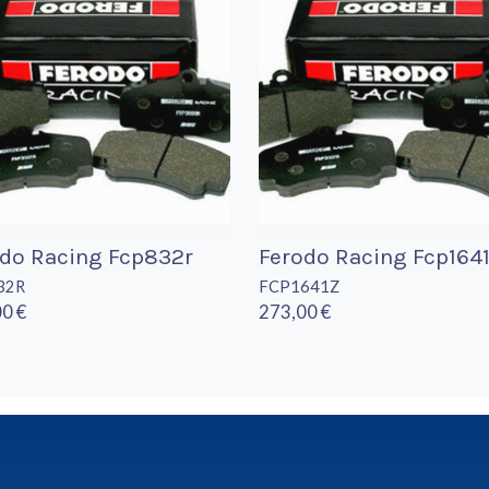
do Racing Fcp832r
Ferodo Racing Fcp164
32R
FCP1641Z
0 €
273,00 €