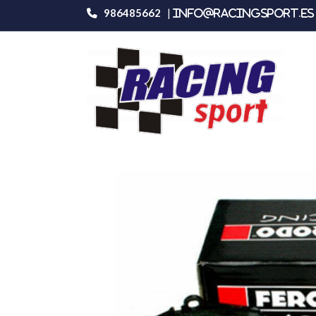
986485662
|
info@racingsport.es 
Productos
Ferodo Racing Fcp296e