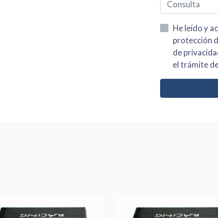
He leído y acepto la información
protección de datos asi como el av
de privacidad y acepto el tratamiento de mis dato
el trámite de