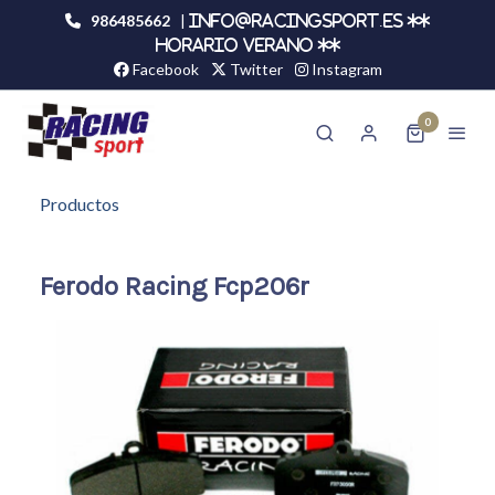
986485662
|
info@racingsport.es **
HORARIO VERANO **
Facebook
Twitter
Instagram
0
Productos
Ferodo Racing Fcp206r