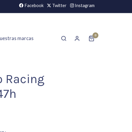
Facebook
Twitter
Instagram
0
uestras marcas
o Racing
47h