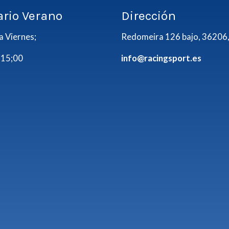
ario Verano
Dirección
a Viernes;
Redomeira 126 bajo, 36206,
 15;00
info@racingsport.es