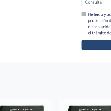
He leído y acepto la información
protección de datos asi como el av
de privacidad y acepto el tratamiento de mis dato
el trámite de