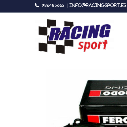
986485662
|
info@racingsport.es 
Productos
Ferodo Racing Fcp1947h