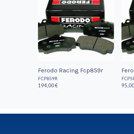
Ferodo Racing Fcp859r
Fer
FCP859R
FCP5
194,00 €
95,00