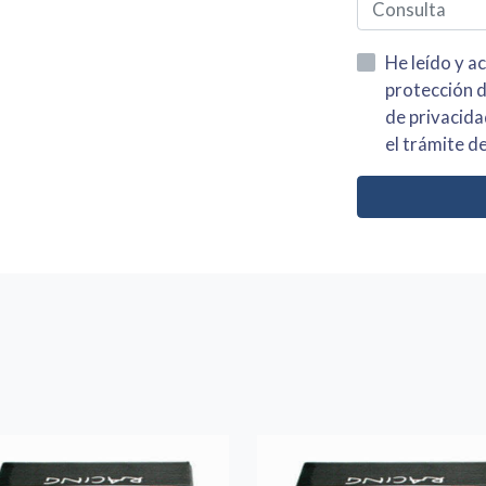
He leído y acepto la información
protección de datos asi como el av
de privacidad y acepto el tratamiento de mis dato
el trámite de