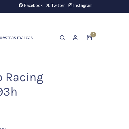
Facebook
Twitter
Instagram
0
uestras marcas
o Racing
93h