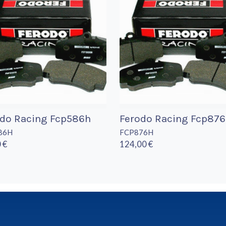
odo Racing Fcp586h
Ferodo Racing Fcp87
86H
FCP876H
 €
124,00 €