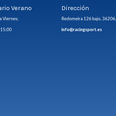
ario Verano
Dirección
a Viernes;
Redomeira 126 bajo, 36206,
 15;00
info@racingsport.es