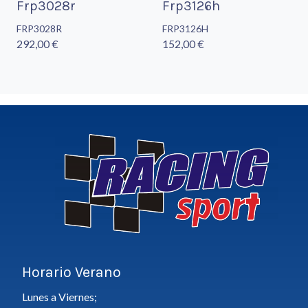
Frp3028r
Frp3126h
FRP3028R
FRP3126H
292,00 €
152,00 €
Horario Verano
Lunes a Viernes;