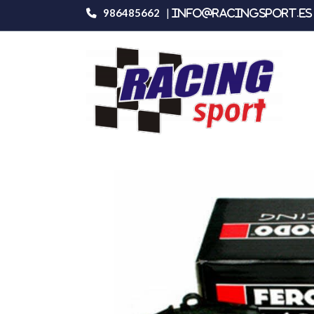
986485662
|
info@racingsport.es 
Productos
Ferodo Racing Fcp1543r