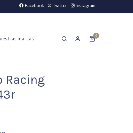
Facebook
Twitter
Instagram
0
uestras marcas
o Racing
43r