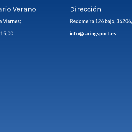
ario Verano
Dirección
a Viernes;
Redomeira 126 bajo, 36206,
 15;00
info@racingsport.es