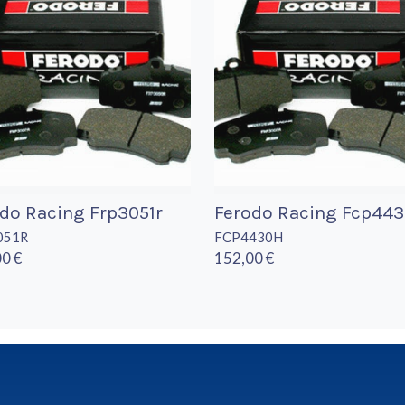
do Racing Frp3051r
Ferodo Racing Fcp44
051R
FCP4430H
0 €
152,00 €