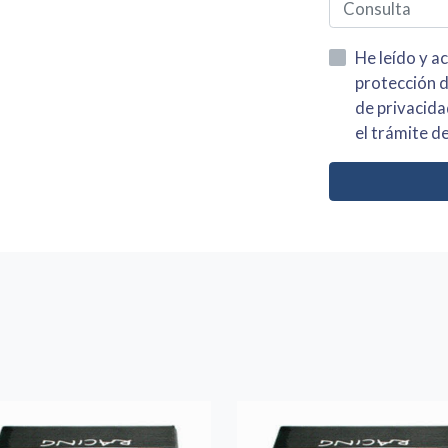
He leído y acepto la información
protección de datos asi como el av
de privacidad y acepto el tratamiento de mis dato
el trámite de