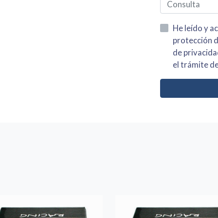
He leído y acepto la información
protección de datos asi como el av
de privacidad y acepto el tratamiento de mis dato
el trámite de