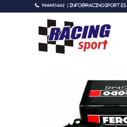
986485662
|
info@racingsport.es 
Productos
Ferodo Racing Fcp1419r