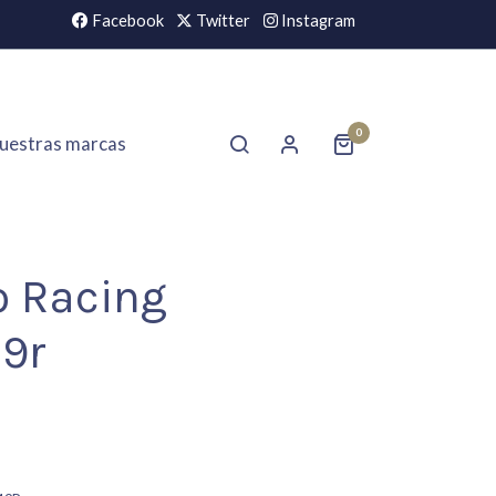
Facebook
Twitter
Instagram
0
uestras marcas
o Racing
19r