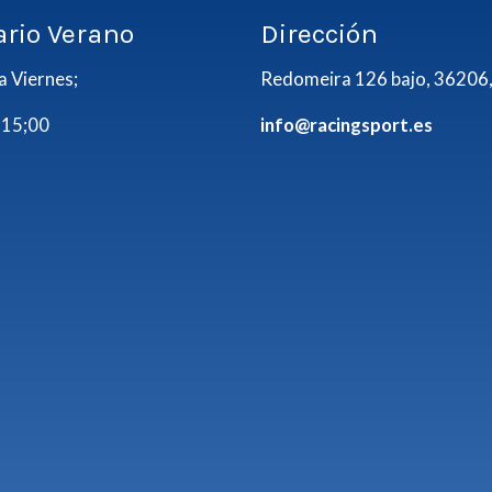
ario Verano
Dirección
a Viernes;
Redomeira 126 bajo, 36206,
 15;00
info@racingsport.es