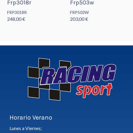
Frp3018r
Frp503w
FRP3018R
FRP503W
248,00 €
203,00 €
Horario Verano
Lunes a Viernes;