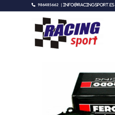
986485662
|
info@racingsport.es 
Productos
Ferodo Racing Fcp1392h