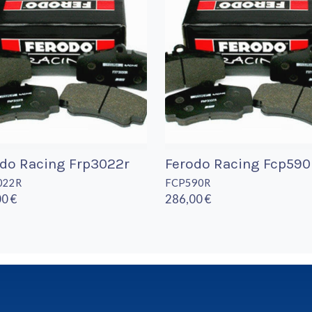
do Racing Frp3022r
Ferodo Racing Fcp590
022R
FCP590R
0 €
286,00 €