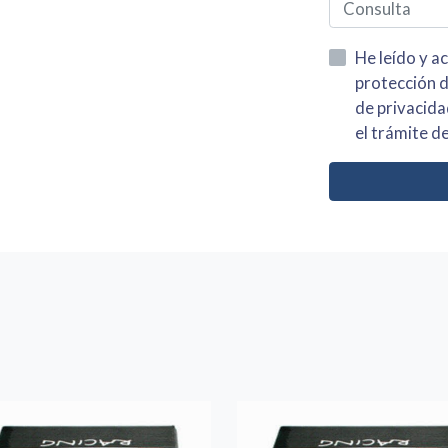
He leído y acepto la información
protección de datos asi como el av
de privacidad y acepto el tratamiento de mis dato
el trámite de