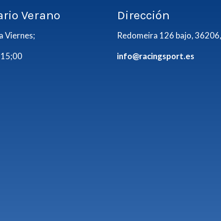
ario Verano
Dirección
a Viernes;
Redomeira 126 bajo, 36206,
 15;00
info@racingsport.es