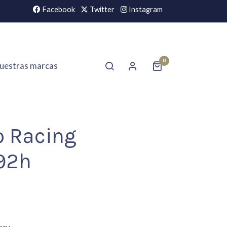
Facebook
Twitter
Instagram
0
uestras marcas
o Racing
92h