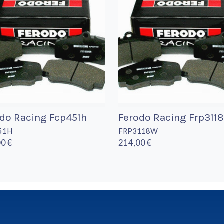
do Racing Fcp451h
Ferodo Racing Frp311
51H
FRP3118W
0 €
214,00 €