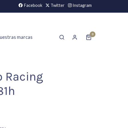
Facebook
Twitter
Instagram
0
uestras marcas
o Racing
81h