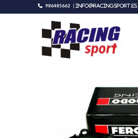
986485662
|
info@racingsport.es 
Productos
Ferodo Racing Fcp1281h