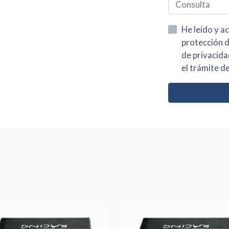
He leído y acepto la información
protección de datos asi como el av
de privacidad y acepto el tratamiento de mis dato
el trámite de