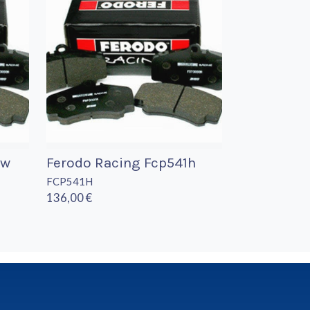
8w
Ferodo Racing Fcp541h
FCP541H
136,00 €