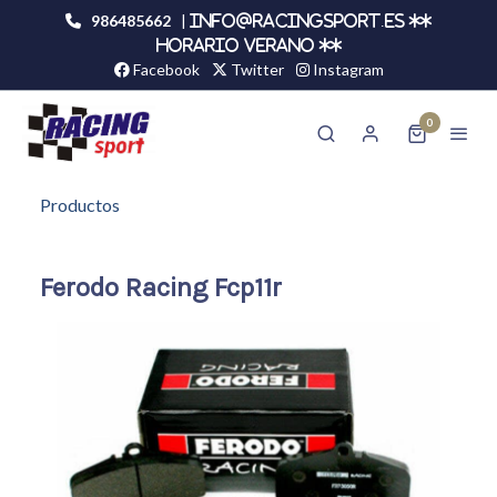
986485662
|
info@racingsport.es **
HORARIO VERANO **
Facebook
Twitter
Instagram
0
Productos
Ferodo Racing Fcp11r