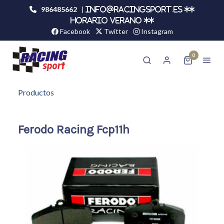
986485662
|
info@racingsport.es **
HORARIO VERANO **
Facebook
Twitter
Instagram
0
Productos
Ferodo Racing Fcp11h