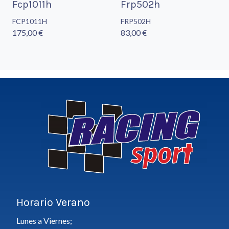
Fcp1011h
Frp502h
FCP1011H
FRP502H
175,00 €
83,00 €
Horario Verano
Lunes a Viernes;