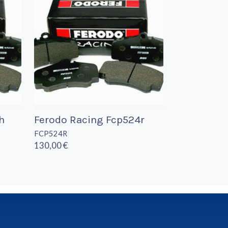
h
Ferodo Racing Fcp524r
FCP524R
130,00 €