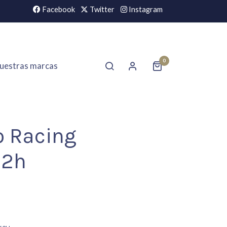
Facebook
Twitter
Instagram
0
uestras marcas
o Racing
62h