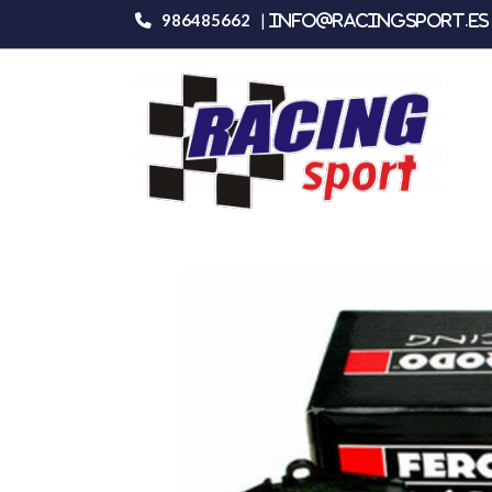
986485662
|
info@racingsport.es 
Productos
Ferodo Racing Fcp1162h