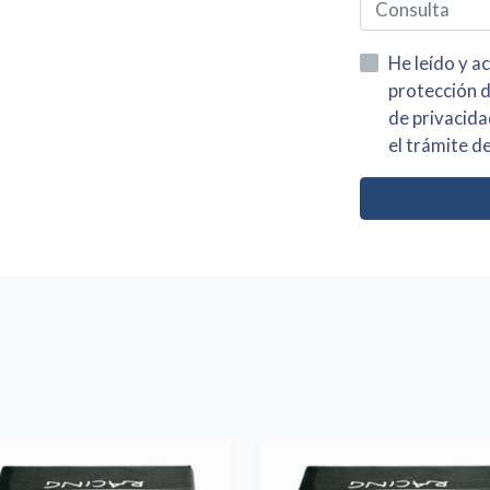
He leído y acepto la información
protección de datos asi como el av
de privacidad y acepto el tratamiento de mis dato
el trámite de