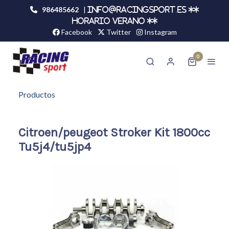
986485662
|
info@racingsport.es **
HORARIO VERANO **
Facebook
Twitter
Instagram
0
Productos
Citroen/peugeot Stroker Kit 1800cc
Tu5j4/tu5jp4