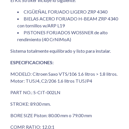
El Kit Stroker incluye lo siguiente:
CIGÜEÑAL FORJADO LIGERO ZRP 4340
BIELAS ACERO FORJADO H-BEAM ZRP 4340
con tornillos w/ARP L19
PISTONES FORJADOS WOSSNER de alto
rendimiento (40 CrNiMoA)
Sistema totalmente equilibrado y listo para instalar.
ESPECIFICACIONES:
MODELO: Citroen Saxo VTS/106 1.6 litros > 1.8 litros.
Motor: TU5J4, C2/206 1.6 litros TU5JP4
PART NO.: S-CIT-002LN
STROKE: 89.00 mm.
BORE SIZE Piston: 80.00 mm o 79.00 mm
COMP. RATIO: 12,0:1