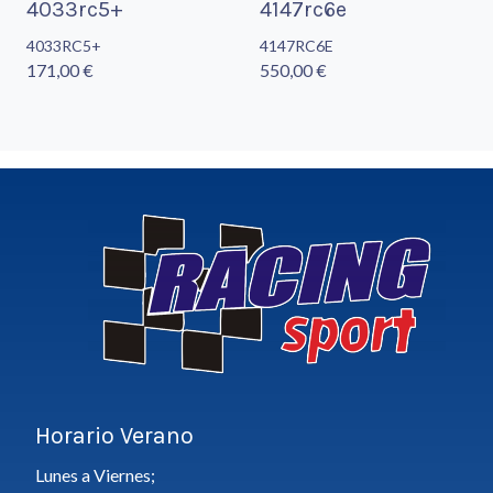
4033rc5+
4147rc6e
4033RC5+
4147RC6E
171,00 €
550,00 €
Horario Verano
Lunes a Viernes;