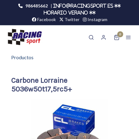
986485662
|
info@racingsport.es **
HORARIO VERANO **
Facebook
Twitter
Instagram
0
Productos
Carbone Lorraine
5036w50t17,5rc5+